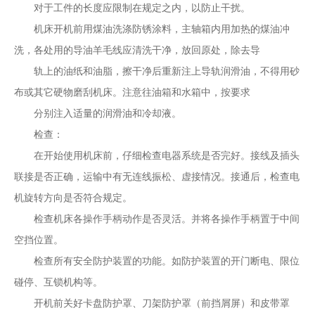
对于工件的长度应限制在规定之内，以防止干扰。
机床开机前用煤油洗涤防锈涂料，主轴箱内用加热的煤油冲
洗，各处用的导油羊毛线应清洗干净，放回原处，除去导
轨上的油纸和油脂，擦干净后重新注上导轨润滑油，不得用砂
布或其它硬物磨刮机床。注意往油箱和水箱中，按要求
分别注入适量的润滑油和冷却液。
检查：
在开始使用机床前，仔细检查电器系统是否完好。接线及插头
联接是否正确，运输中有无连线振松、虚接情况。接通后，检查电
机旋转方向是否符合规定。
检查机床各操作手柄动作是否灵活。并将各操作手柄置于中间
空挡位置。
检查所有安全防护装置的功能。如防护装置的开门断电、限位
碰停、互锁机构等。
开机前关好卡盘防护罩、刀架防护罩（前挡屑屏）和皮带罩